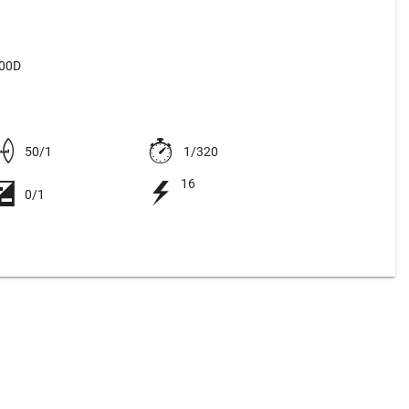
500D
50/1
1/320
16
0/1