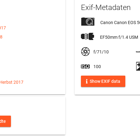
Exif-Metadaten
Canon Canon EOS 
017
18
EF50mm f/1.4 USM
f/71/10
100
Show EXIF data
 Herbst 2017
dte