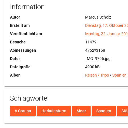
Information
Autor
Marcus Scholz
Erstellt am
Dienstag, 17. Oktober 2
Veröffentlicht am
Montag, 22. Januar 20
Besuche
11479
Abmessungen
4752*3168
Datei
_MG_9796.jpg
Dateigröße
4900 kB
Alben
Reisen / Trips
/
Spanien
Schlagworte
A Coruna
Herkulesturm
Meer
Spanien
Stä