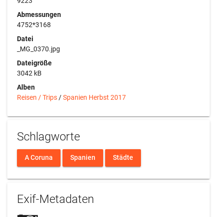
9223
Abmessungen
4752*3168
Datei
_MG_0370.jpg
Dateigröße
3042 kB
Alben
Reisen / Trips
/
Spanien Herbst 2017
Schlagworte
A Coruna
Spanien
Städte
Exif-Metadaten