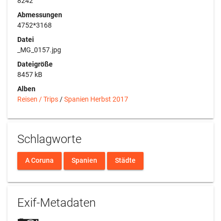
8242
Abmessungen
4752*3168
Datei
_MG_0157.jpg
Dateigröße
8457 kB
Alben
Reisen / Trips
/
Spanien Herbst 2017
Schlagworte
A Coruna
Spanien
Städte
Exif-Metadaten