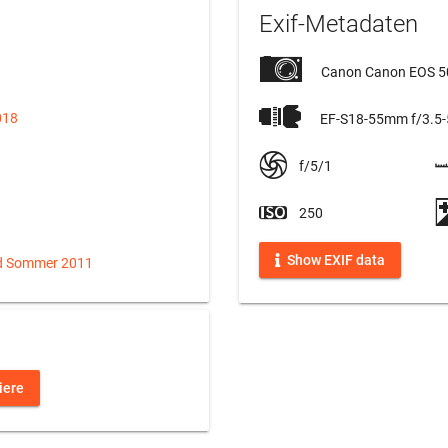
Exif-Metadaten
Canon Canon EOS 
018
EF-S18-55mm f/3.5-5
f/5/1
250
Show EXIF data
d Sommer 2011
iere