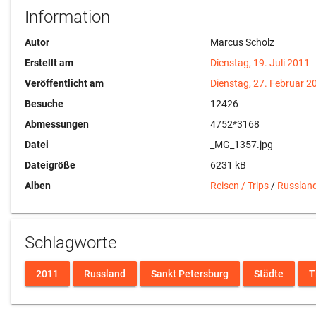
Information
Autor
Marcus Scholz
Erstellt am
Dienstag, 19. Juli 2011
Veröffentlicht am
Dienstag, 27. Februar 2
Besuche
12426
Abmessungen
4752*3168
Datei
_MG_1357.jpg
Dateigröße
6231 kB
Alben
Reisen / Trips
/
Russlan
Schlagworte
2011
Russland
Sankt Petersburg
Städte
T