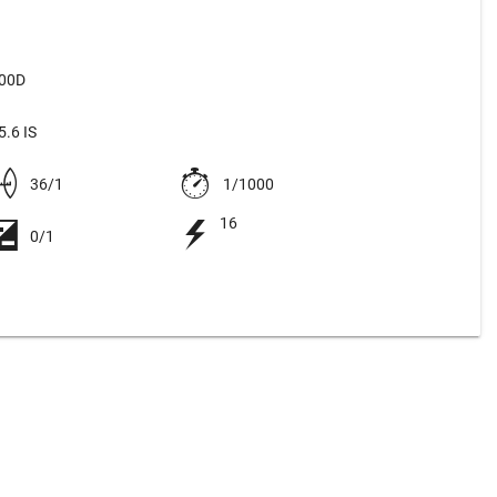
500D
.6 IS
36/1
1/1000
16
0/1