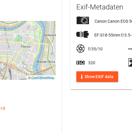
Exif-Metadaten
Canon Canon EOS 
EF-S18-55mm f/3.5-5
f/35/10
320
Show EXIF data
©
OpenStreetMap
018