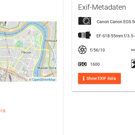
Exif-Metadaten
Canon Canon EOS 
EF-S18-55mm f/3.5-5
f/56/10
1600
Show EXIF data
©
OpenStreetMap
018