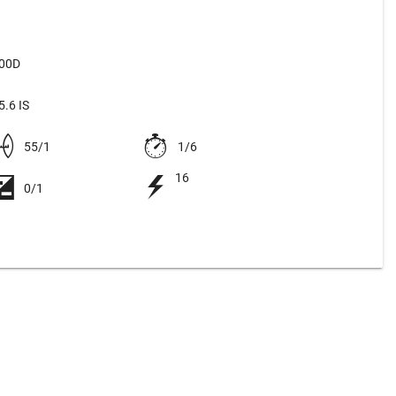
500D
.6 IS
55/1
1/6
16
0/1