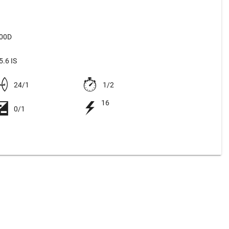
500D
.6 IS
24/1
1/2
16
0/1