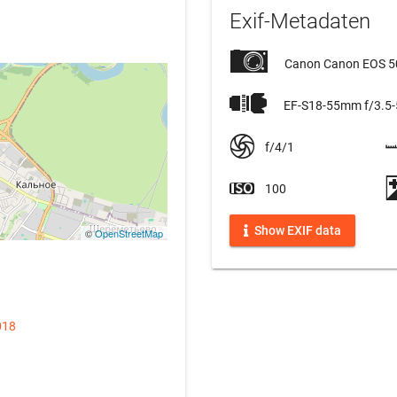
Exif-Metadaten
Canon Canon EOS 
EF-S18-55mm f/3.5-5
f/4/1
100
Show EXIF data
©
OpenStreetMap
018