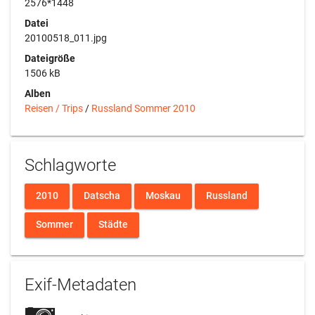
2576*1448
Datei
20100518_011.jpg
Dateigröße
1506 kB
Alben
Reisen / Trips
/
Russland Sommer 2010
Schlagworte
2010
Datscha
Moskau
Russland
Sommer
Städte
Exif-Metadaten