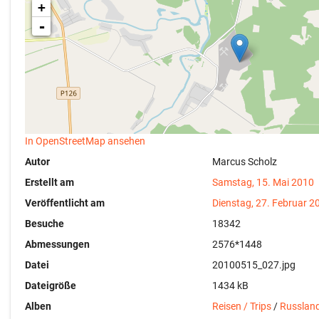
+
-
In OpenStreetMap ansehen
Autor
Marcus Scholz
Erstellt am
Samstag, 15. Mai 2010
Veröffentlicht am
Dienstag, 27. Februar 2
Besuche
18342
Abmessungen
2576*1448
Datei
20100515_027.jpg
Dateigröße
1434 kB
Alben
Reisen / Trips
/
Russlan