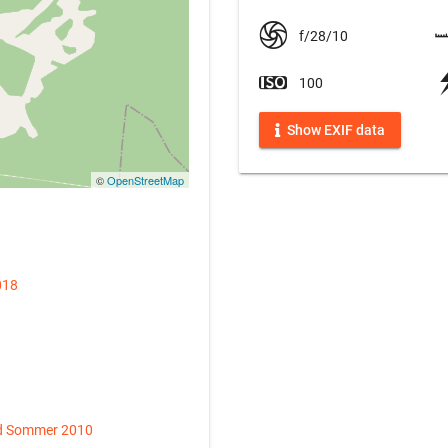
f/28/10
100
Show EXIF data
©
OpenStreetMap
018
d Sommer 2010