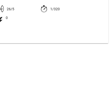
26/5
1/320
0