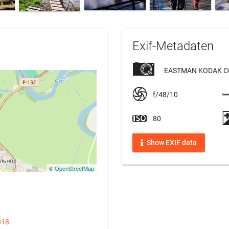
Exif-Metadaten
EASTMAN KODAK C
f/48/10
80
Show EXIF data
©
OpenStreetMap
018