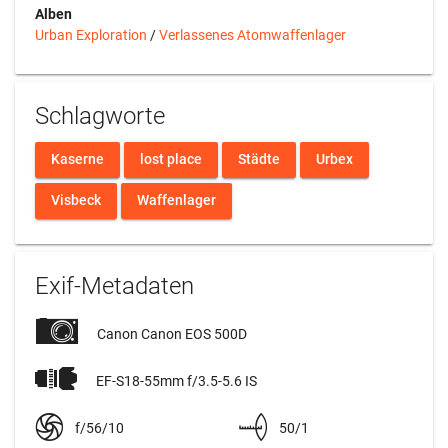
Alben
Urban Exploration
/
Verlassenes Atomwaffenlager
Schlagworte
Kaserne
lost place
Städte
Urbex
Visbeck
Waffenlager
Exif-Metadaten
Canon Canon EOS 500D
EF-S18-55mm f/3.5-5.6 IS
f/56/10
50/1