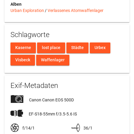
Alben
Urban Exploration
/
Verlassenes Atomwaffenlager
Schlagworte
Kaserne
lost place
Städte
Urbex
Visbeck
Waffenlager
Exif-Metadaten
Canon Canon EOS 500D
EF-S18-55mm f/3.5-5.6 IS
f/14/1
36/1