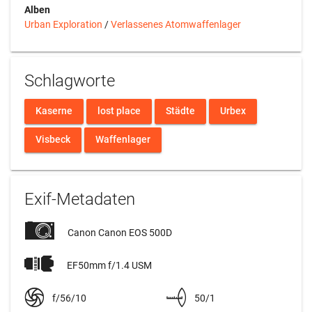
Alben
Urban Exploration
/
Verlassenes Atomwaffenlager
Schlagworte
Kaserne
lost place
Städte
Urbex
Visbeck
Waffenlager
Exif-Metadaten
Canon Canon EOS 500D
EF50mm f/1.4 USM
f/56/10
50/1