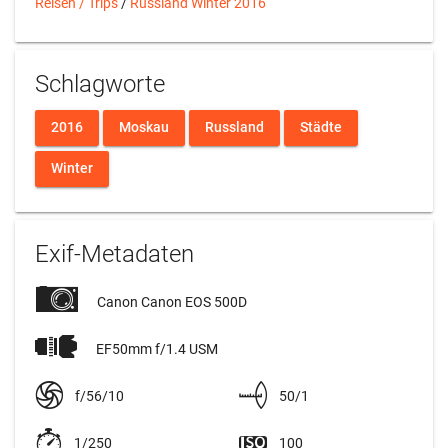
Reisen / Trips
/
Russland Winter 2016
Schlagworte
2016
Moskau
Russland
Städte
Winter
Exif-Metadaten
Canon Canon EOS 500D
EF50mm f/1.4 USM
f/56/10
50/1
1/250
100