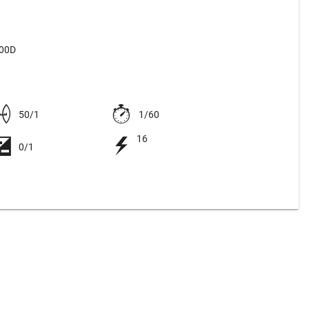
500D
50/1
1/60
16
0/1