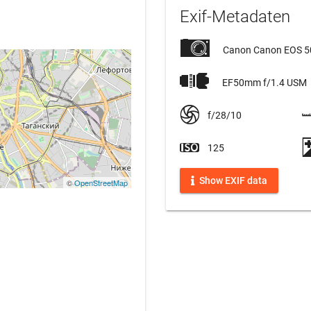
Exif-Metadaten
Canon Canon EOS 
EF50mm f/1.4 USM
f/28/10
125
Show EXIF data
©
OpenStreetMap