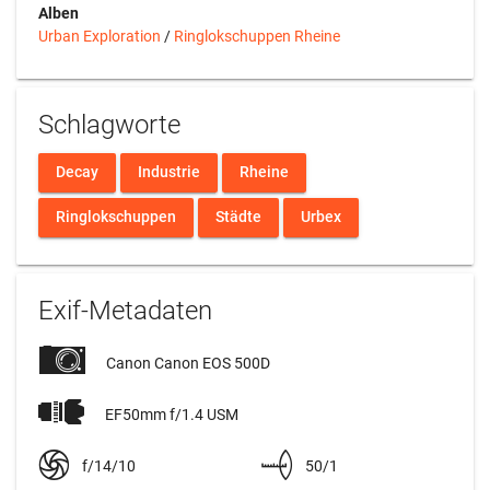
Alben
Urban Exploration
/
Ringlokschuppen Rheine
Schlagworte
Decay
Industrie
Rheine
Ringlokschuppen
Städte
Urbex
Exif-Metadaten
Canon Canon EOS 500D
EF50mm f/1.4 USM
f/14/10
50/1