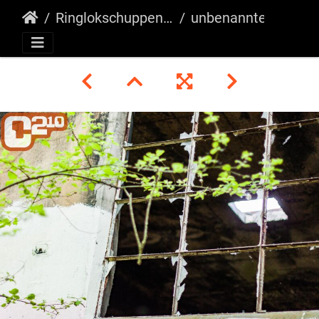
Ringlokschuppen Rheine
unbenannte Fotosession-017