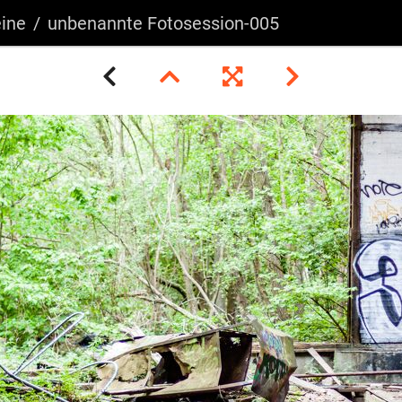
ine
unbenannte Fotosession-005