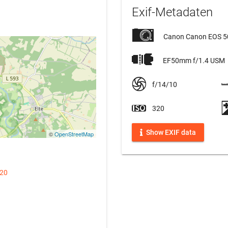
Exif-Metadaten
Canon Canon EOS 
EF50mm f/1.4 USM
f/14/10
320
Show EXIF data
©
OpenStreetMap
020