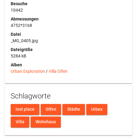
Besuche
10442
Abmessungen
4752*3168
Datei
_MG_0405.jpg
Dateigröße
5284 kB
Alben
Urban Exploration
/
Villa Olfen
Schlagworte
lost place
Olfen
Städte
Urbex
Villa
Wohnhaus