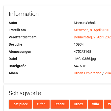
Information
Autor
Marcus Scholz
Erstellt am
Mittwoch, 8. April 2020
Veröffentlicht am
Donnerstag, 9. April 20
Besuche
10934
Abmessungen
4752*3168
Datei
_MG_0356.jpg
Dateigröße
5476 kB
Alben
Urban Exploration
/
Vill
Schlagworte
lost place
Olfen
Städte
Urbex
Villa
W