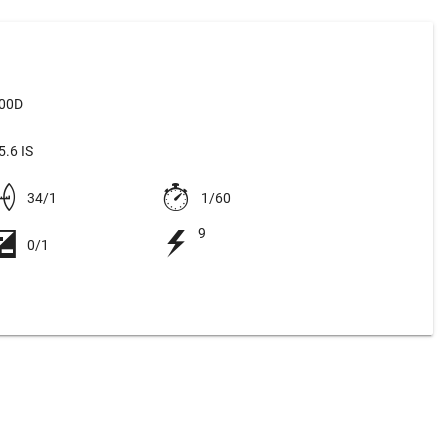
500D
.6 IS
34/1
1/60
9
0/1