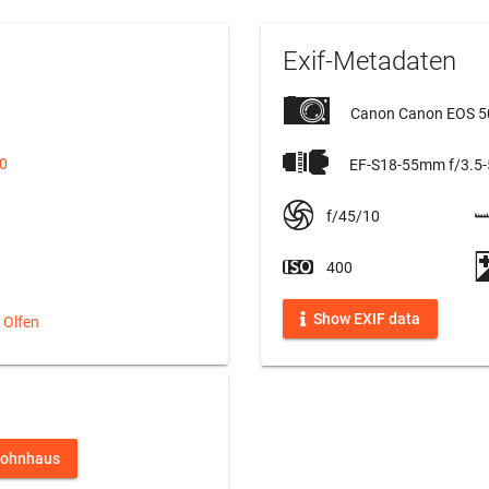
Exif-Metadaten
Canon Canon EOS 
20
EF-S18-55mm f/3.5-5
f/45/10
400
Show EXIF data
a Olfen
ohnhaus