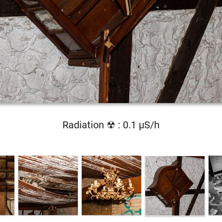
Radiation ☢ : 0.1 µS/h