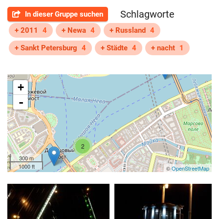
Schlagworte
In dieser Gruppe suchen
+ 2011
4
+ Newa
4
+ Russland
4
+ Sankt Petersburg
4
+ Städte
4
+ nacht
1
+
-
2
300 m
1000 ft
©
OpenStreetMap