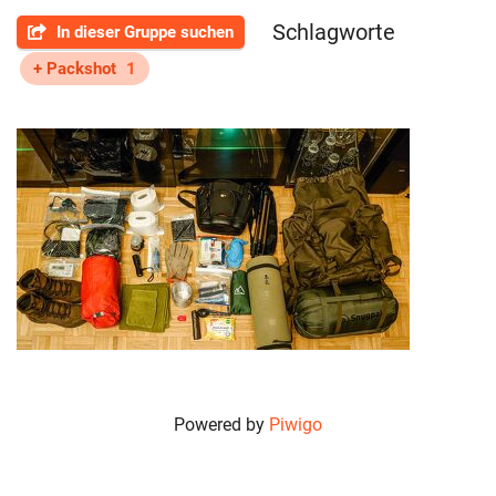
Schlagworte
In dieser Gruppe suchen
+ Packshot
1
Tschernobyl-1
Powered by
Piwigo