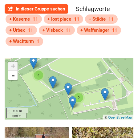
Schlagworte
In dieser Gruppe suchen
+ Kaserne
11
+ lost place
11
+ Städte
11
+ Urbex
11
+ Visbeck
11
+ Waffenlager
11
+ Wachturm
1
+
-
4
2
100 m
300 ft
©
OpenStreetMap