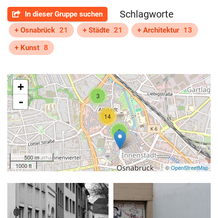
Schlagworte
In dieser Gruppe suchen
+ Osnabrück
21
+ Städte
21
+ Architektur
13
+ Kunst
8
+
3
-
14
3
500 m
1000 ft
©
OpenStreetMap