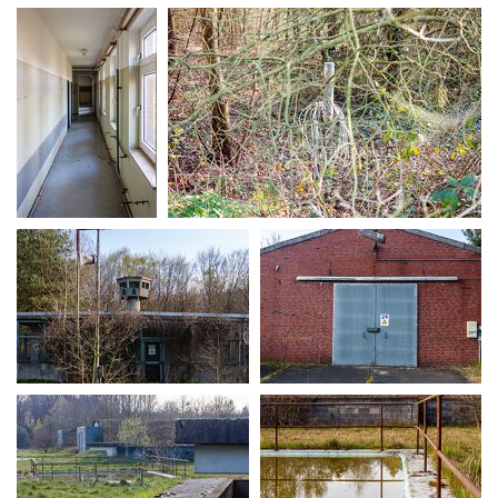
MG 0231
MG 0234
MG 0247
MG 0250
MG 0254
MG 0257