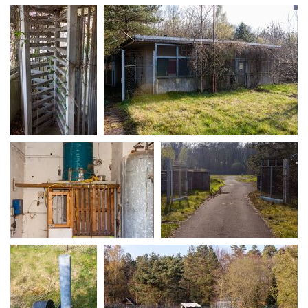
MG 0188
MG 0198
MG 0200
MG 0204
MG 0211
MG 0212