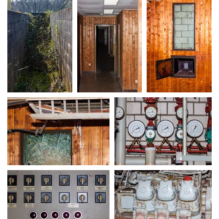
MG 0089
MG 0100
MG 0108
MG 0112
MG 0115
MG 0116
MG 0117