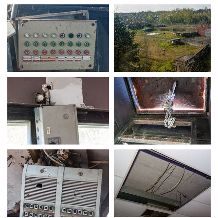
MG 0162
MG 0164
MG 0167
MG 0170
MG 0182
MG 0184