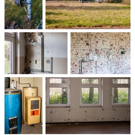
MG 0217
MG 0218
MG 0221
MG 0225