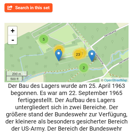
Search in this set
+
-
5
13
21
23
2
200 m
500 ft
©
OpenStreetMap
Der Bau des Lagers wurde am 25. April 1963
begonnen. Es war am 22. September 1965
fertiggestellt. Der Aufbau des Lagers
untergliedert sich in zwei Bereiche. Der
größere stand der Bundeswehr zur Verfügung,
der kleinere als besonders gesicherter Bereich
der US-Army. Der Bereich der Bundeswehr