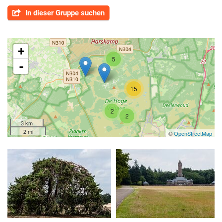
In dieser Gruppe suchen
+
5
-
15
2
2
3 km
2 mi
©
OpenStreetMap