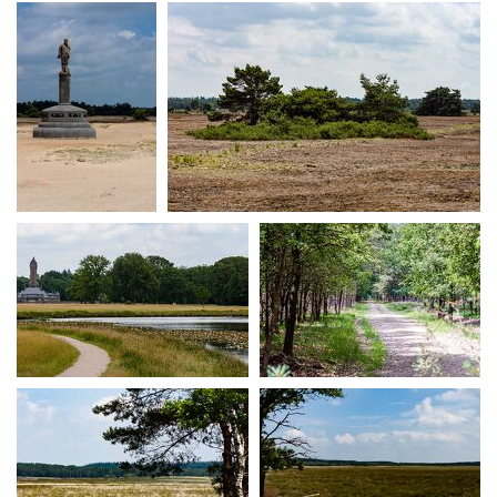
MG 3054
MG 3062
MG 3057
MG 3059
MG 3071
MG 3088