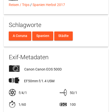
Reisen / Trips
/
Spanien Herbst 2017
Schlagworte
A Coruna
Spanien
Städte
Exif-Metadaten
Canon Canon EOS 500D
EF50mm f/1.4 USM
f/4/1
50/1
1/60
100