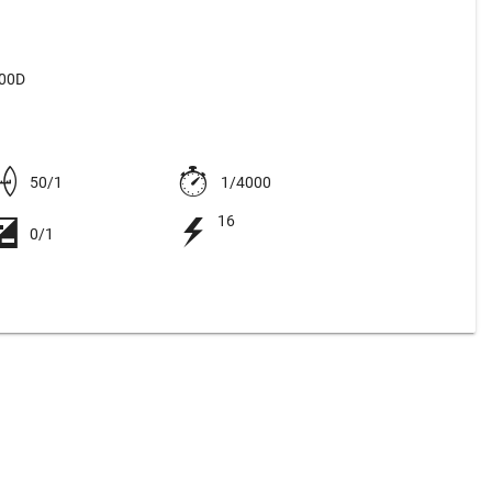
500D
50/1
1/4000
16
0/1