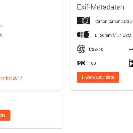
Exif-Metadaten
Canon Canon EOS 
17
18
EF50mm f/1.4 USM
f/22/10
100
Show EXIF data
 Herbst 2017
dte