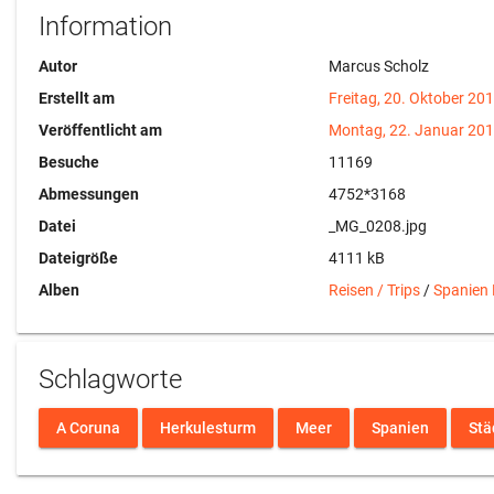
Information
Autor
Marcus Scholz
Erstellt am
Freitag, 20. Oktober 20
Veröffentlicht am
Montag, 22. Januar 20
Besuche
11169
Abmessungen
4752*3168
Datei
_MG_0208.jpg
Dateigröße
4111 kB
Alben
Reisen / Trips
/
Spanien
Schlagworte
A Coruna
Herkulesturm
Meer
Spanien
Stä