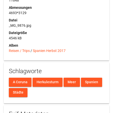
11648
Abmessungen
4693*3129
Datei
_MG_9876.jpg
Dateigröße
4546 kB
Alben
Reisen / Trips
/
Spanien Herbst 2017
Schlagworte
A Coruna
Herkulesturm
Meer
Spanien
Städte