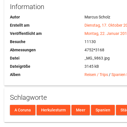
Information
Autor
Marcus Scholz
Erstellt am
Dienstag, 17. Oktober 2
Veröffentlicht am
Montag, 22. Januar 20
Besuche
11130
Abmessungen
4752*3168
Datei
_MG_9863.jpg
Dateigröße
3145 kB
Alben
Reisen / Trips
/
Spanien
Schlagworte
A Coruna
Herkulesturm
Meer
Spanien
Stä