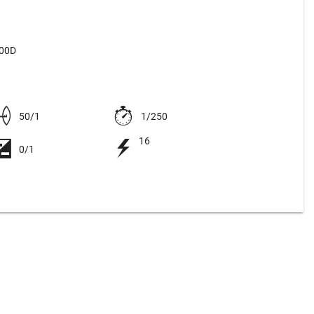
500D
50/1
1/250
16
0/1