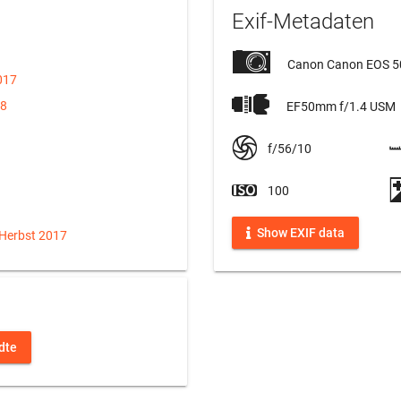
Exif-Metadaten
Canon Canon EOS 
017
18
EF50mm f/1.4 USM
f/56/10
100
Show EXIF data
 Herbst 2017
dte