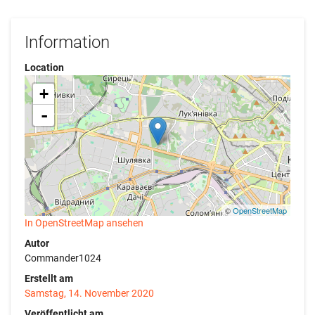
Information
Location
+
-
©
OpenStreetMap
In OpenStreetMap ansehen
Autor
Commander1024
Erstellt am
Samstag, 14. November 2020
Veröffentlicht am