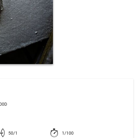
500D
50/1
1/100