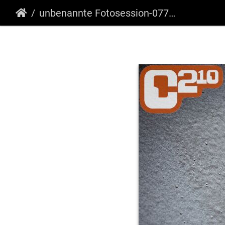
unbenannte Fotosession-077-Verbessert