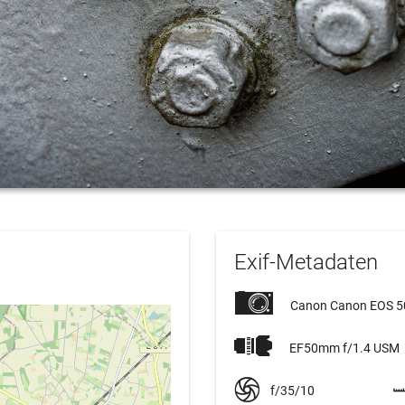
Exif-Metadaten
Canon Canon EOS 
EF50mm f/1.4 USM
f/35/10