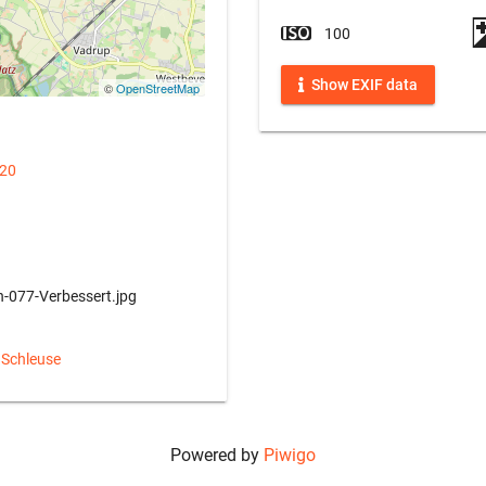
100
Show EXIF data
©
OpenStreetMap
020
-077-Verbessert.jpg
 Schleuse
Powered by
Piwigo