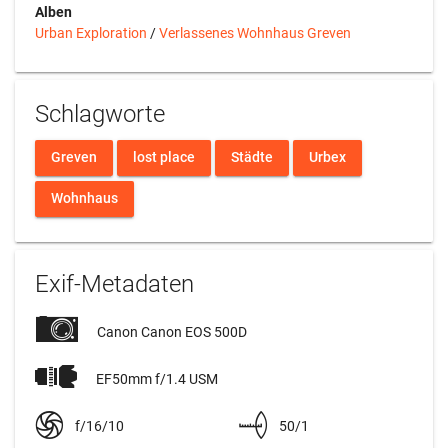
Alben
Urban Exploration
/
Verlassenes Wohnhaus Greven
Schlagworte
Greven
lost place
Städte
Urbex
Wohnhaus
Exif-Metadaten
Canon Canon EOS 500D
EF50mm f/1.4 USM
f/16/10
50/1