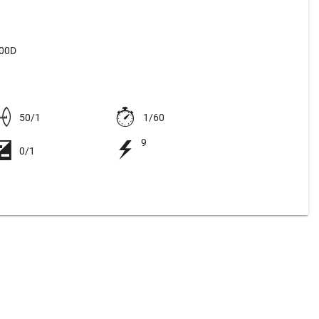
500D
50/1
1/60
9
0/1