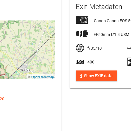
Exif-Metadaten
Canon Canon EOS 
EF50mm f/1.4 USM
f/35/10
400
Show EXIF data
©
OpenStreetMap
020