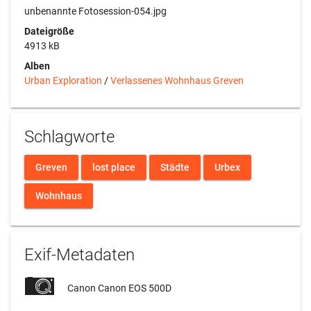
unbenannte Fotosession-054.jpg
Dateigröße
4913 kB
Alben
Urban Exploration
/
Verlassenes Wohnhaus Greven
Schlagworte
Greven
lost place
Städte
Urbex
Wohnhaus
Exif-Metadaten
Canon Canon EOS 500D