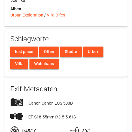
5284 kB
Alben
Urban Exploration
/
Villa Olfen
Schlagworte
lost place
Olfen
Städte
Urbex
Villa
Wohnhaus
Exif-Metadaten
Canon Canon EOS 500D
EF-S18-55mm f/3.5-5.6 IS
f/45/10
30/1