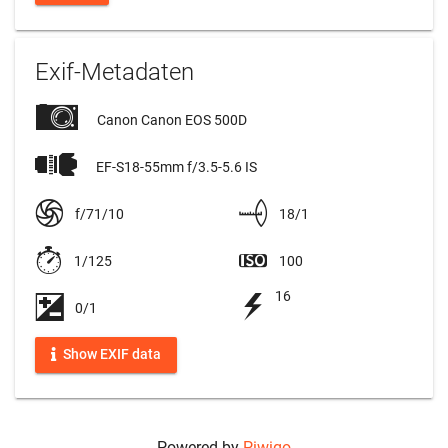
Exif-Metadaten
Canon Canon EOS 500D
EF-S18-55mm f/3.5-5.6 IS
f/71/10
18/1
1/125
100
16
0/1
Show EXIF data
Powered by
Piwigo