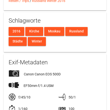
Reisen / Trips
/
Russland Winter 2016
Schlagworte
2016
Kirche
Moskau
Russland
Städte
Winter
Exif-Metadaten
Canon Canon EOS 500D
EF50mm f/1.4 USM
f/45/10
50/1
1/160
100