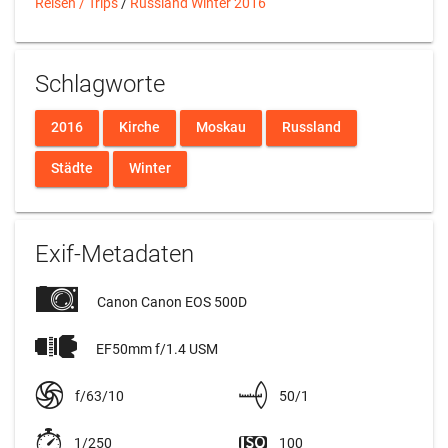
Reisen / Trips
/
Russland Winter 2016
Schlagworte
2016
Kirche
Moskau
Russland
Städte
Winter
Exif-Metadaten
Canon Canon EOS 500D
EF50mm f/1.4 USM
f/63/10
50/1
1/250
100