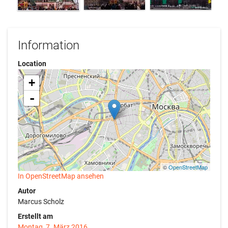
Information
Location
+
-
©
OpenStreetMap
In OpenStreetMap ansehen
Autor
Marcus Scholz
Erstellt am
Montag, 7. März 2016