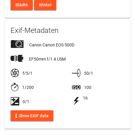
Städte
Winter
Exif-Metadaten
Canon Canon EOS 500D
EF50mm f/1.4 USM
f/5/1
50/1
1/200
100
16
0/1
Show EXIF data