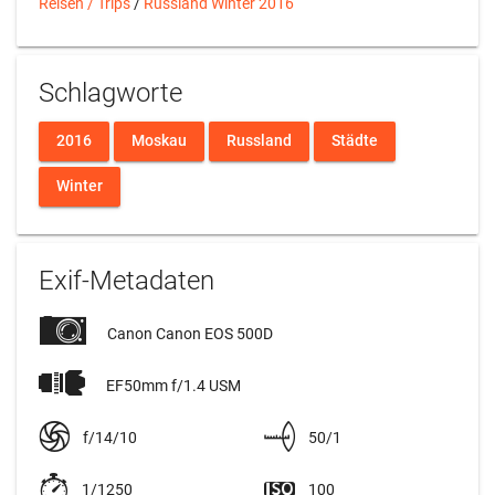
Reisen / Trips
/
Russland Winter 2016
Schlagworte
2016
Moskau
Russland
Städte
Winter
Exif-Metadaten
Canon Canon EOS 500D
EF50mm f/1.4 USM
f/14/10
50/1
1/1250
100