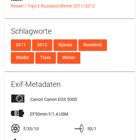
Reisen / Trips
/
Russland Winter 2011/2012
Schlagworte
2011
2012
Rjasan
Russland
Städte
Tiere
Winter
Exif-Metadaten
Canon Canon EOS 500D
EF50mm f/1.4 USM
f/35/10
50/1