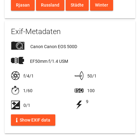
Rjasan
Russland
Städte
Winter
Exif-Metadaten
Canon Canon EOS 500D
EF50mm f/1.4 USM
f/4/1
50/1
1/60
100
9
0/1
Show EXIF data