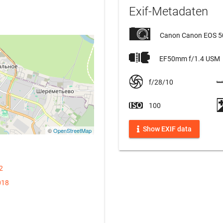
Exif-Metadaten
Canon Canon EOS 
EF50mm f/1.4 USM
f/28/10
100
Show EXIF data
©
OpenStreetMap
2
018