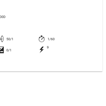
500D
50/1
1/60
9
0/1