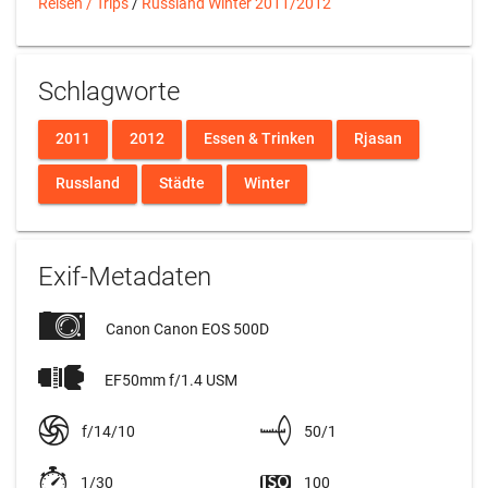
Reisen / Trips
/
Russland Winter 2011/2012
Schlagworte
2011
2012
Essen & Trinken
Rjasan
Russland
Städte
Winter
Exif-Metadaten
Canon Canon EOS 500D
EF50mm f/1.4 USM
f/14/10
50/1
1/30
100