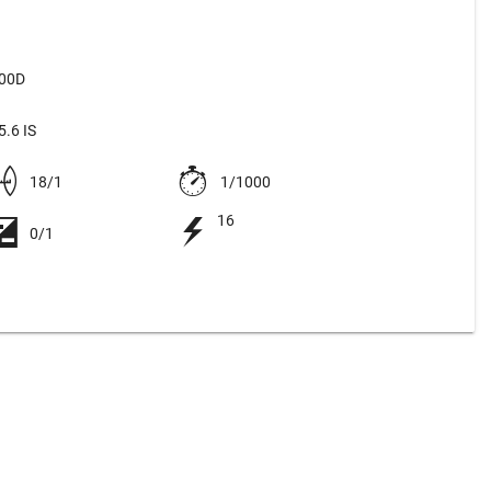
500D
.6 IS
18/1
1/1000
16
0/1