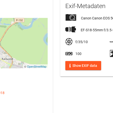
Exif-Metadaten
Canon Canon EOS 
EF-S18-55mm f/3.5-5
f/35/10
100
Show EXIF data
©
OpenStreetMap
018