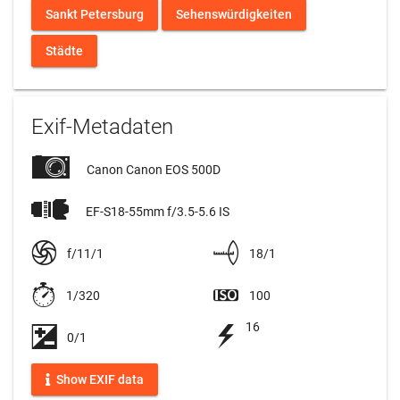
Sankt Petersburg
Sehenswürdigkeiten
Städte
Exif-Metadaten
Canon Canon EOS 500D
EF-S18-55mm f/3.5-5.6 IS
f/11/1
18/1
1/320
100
16
0/1
Show EXIF data