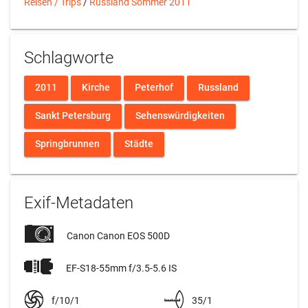
Reisen / Trips
/
Russland Sommer 2011
Schlagworte
2011
Kirche
Peterhof
Russland
Sankt Petersburg
Sehenswürdigkeiten
Springbrunnen
Städte
Exif-Metadaten
Canon Canon EOS 500D
EF-S18-55mm f/3.5-5.6 IS
f/10/1
35/1