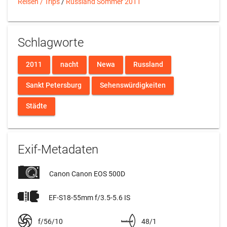
Reisen / Trips
/
Russland Sommer 2011
Schlagworte
2011
nacht
Newa
Russland
Sankt Petersburg
Sehenswürdigkeiten
Städte
Exif-Metadaten
Canon Canon EOS 500D
EF-S18-55mm f/3.5-5.6 IS
f/56/10
48/1