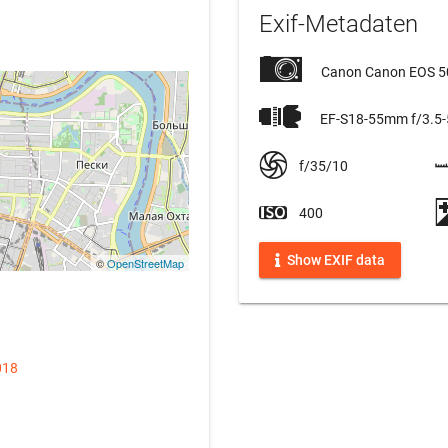
Exif-Metadaten
Canon Canon EOS 
EF-S18-55mm f/3.5-5
f/35/10
400
Show EXIF data
©
OpenStreetMap
018