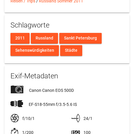
Reisen / Trips
/
Russland Sommer 2011
Schlagworte
2011
Russland
Sankt Petersburg
Sehenswürdigkeiten
Städte
Exif-Metadaten
Canon Canon EOS 500D
EF-S18-55mm f/3.5-5.6 IS
f/10/1
24/1
1/200
100